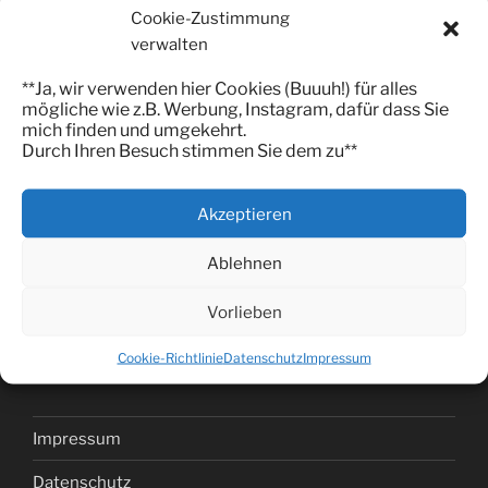
Cookie-Zustimmung
verwalten
**Ja, wir verwenden hier Cookies (Buuuh!) für alles
Für ein Projekt bei dem es um „sparen“ ging wurden
mögliche wie z.B. Werbung, Instagram, dafür dass Sie
diese Gewebe entwickelt. Sie sind aus der
mich finden und umgekehrt.
einfachsten aller Gewebebindungen, der
Durch Ihren Besuch stimmen Sie dem zu**
Leinwandbingung gehaltenund somit mit einfachsten
WEbstühlen realisierbar. Das Textildesign benutzt
eine schwarze Kette mit ungefärbtem Schuss. Die
Akzeptieren
Streifen- oder Strukturmuster wurden in Stoffe für
Krawatten umgesetzt und in Krefeld produziert. Für
Ablehnen
Krawatten haben wir den Rohstoff natürlich in Seide
getauscht, damit es schön glänzt und nicht so
Vorlieben
knittert.
Cookie-Richtlinie
Datenschutz
Impressum
Impressum
Datenschutz