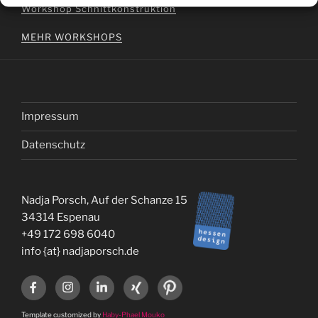
Workshop Schnittkonstruktion
MEHR WORKSHOPS
Impressum
Datenschutz
Nadja Porsch, Auf der Schanze 15,
34314 Espenau
+49 172 698 6040
info {at} nadjaporsch.de
Template customized by
Haby-Phael Mouko