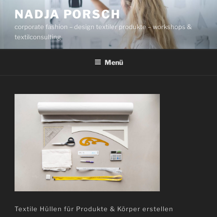
Zum
NADJA PORSCH
Inhalt
corporate fashion – design textiler produkte – workshops &
springen
textilconsulting
Menü
Textile Hüllen für Produkte & Körper erstellen